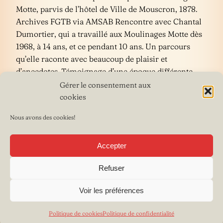
Motte, parvis de l’hôtel de Ville de Mouscron, 1878.
Archives FGTB via AMSAB Rencontre avec Chantal
Dumortier, qui a travaillé aux Moulinages Motte dès
1968, à 14 ans, et ce pendant 10 ans. Un parcours
qu’elle raconte avec beaucoup de plaisir et
d’anecdotes. Témoignage d’une époque différente
pour les […]
Gérer le consentement aux
cookies
Published on
19 Août 2022
— Last update
03 Sep 2022
Nous avons des cookies!
Accepter
Refuser
Voir les préférences
Politique de cookies
Politique de confidentialité