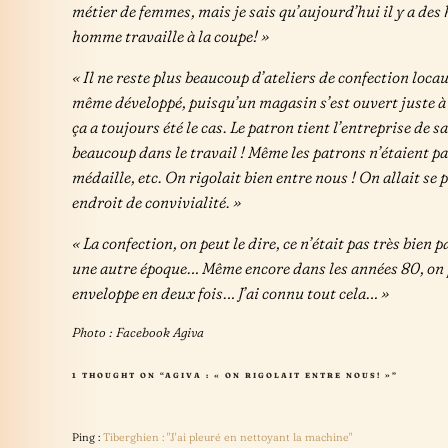
métier de femmes, mais je sais qu’aujourd’hui il y a des
homme travaille à la coupe! »
« Il ne reste plus beaucoup d’ateliers de confection locau
même développé, puisqu’un magasin s’est ouvert juste à cô
ça a toujours été le cas. Le patron tient l’entreprise de 
beaucoup dans le travail ! Même les patrons n’étaient pas
médaille, etc. On rigolait bien entre nous ! On allait se p
endroit de convivialité. »
« La confection, on peut le dire, ce n’était pas très bien p
une autre époque… Même encore dans les années 80, on p
enveloppe en deux fois… J’ai connu tout cela… »
Photo : Facebook Agiva
1 THOUGHT ON “AGIVA : « ON RIGOLAIT ENTRE NOUS! »”
Ping :
Tiberghien : "J'ai pleuré en nettoyant la machine"