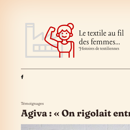
Skip to the content
Témoignages
Agiva : « On rigolait ent