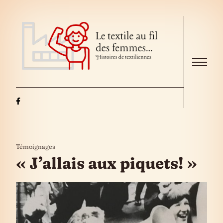
Skip to the content
Menu
Témoignages
« J’allais aux piquets! »